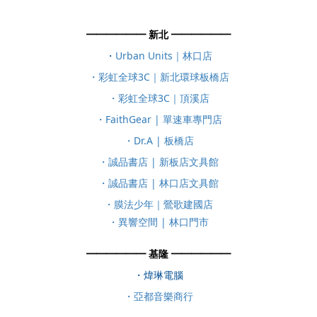
━━━​​​━━━ 新北 ━━━​​​━━━
・
Urban Units｜林口店
・彩虹全球3C｜新北環球板橋店
・彩虹全球3C｜頂溪店
・FaithGear | 單速車專門店
・Dr.A | 板橋店
・誠品書店 | 新板店文具館
・誠品書店 | 林口店文具館
・膜法少年｜鶯歌建國店
・異響空間 | 林口門市
━━━​​​━━━ 基隆 ━━━​​​━━━
・煒琳電腦
・亞都音樂商行