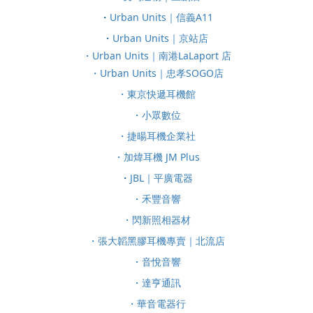
・
Urban Units｜信義A11
・
Urban Units｜京站店
・Urban Units｜南港LaLaport 店
・Urban Units｜忠孝SOGO店
・東京快遞耳機館
・小眾數位
・捷暘耳機企業社
・加煒耳機 JM Plus
・
JBL｜平廣電器
・禾豐音響
・閃新照相器材
・張大韜黑膠耳機專賣｜北流店
・音悅音響
・達亨通訊
・華音電器行