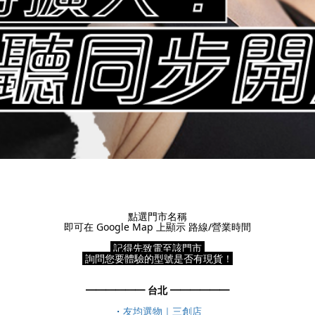
點選門市名稱
即可在 Google Map 上顯示 路線/營業時間
記得先致電至該門市
詢問您要體驗的型號是否有現貨！
━━━​​​━━━ 台北 ━━━​​​━━━
・
友均選物｜三創店​